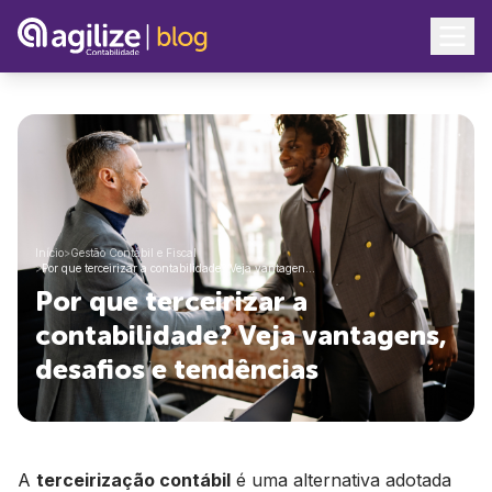
Início
>
Gestão Contábil e Fiscal
>
Por que terceirizar a contabilidade? Veja vantagen…
Por que terceirizar a
contabilidade? Veja vantagens,
desafios e tendências
A
terceirização contábil
é uma alternativa adotada