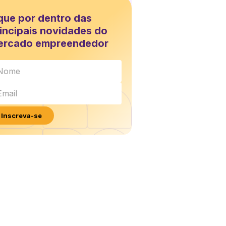
que por dentro das
incipais novidades do
ercado empreendedor
Inscreva-se