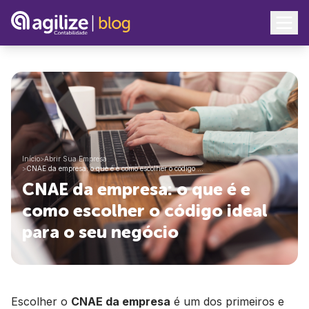
Início
>
Abrir Sua Empresa
>
CNAE da empresa: o que é e como escolher o código …
CNAE da empresa: o que é e
como escolher o código ideal
para o seu negócio
Escolher o
CNAE da empresa
é um dos primeiros e