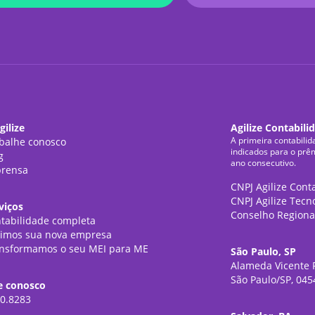
gilize
Agilize Contabili
A primeira contabilid
balhe conosco
indicados para o prê
g
ano consecutivo.
rensa
CNPJ Agilize Cont
CNPJ Agilize Tecn
viços
Conselho Regiona
tabilidade completa
imos sua nova empresa
nsformamos o seu MEI para ME
São Paulo, SP
Alameda Vicente P
São Paulo/SP, 045
e conosco
0.8283