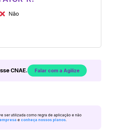
Não
esse CNAE.
Falar com a Agilize
ve ser utilizada como regra de aplicação e não
a empresa
e
conheça nossos planos
.