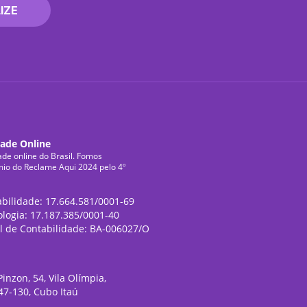
IZE
dade Online
ade online do Brasil. Fomos
mio do Reclame Aqui 2024 pelo 4º
abilidade: 17.664.581/0001-69
ologia: 17.187.385/0001-40
l de Contabilidade: BA-006027/O
inzon, 54, Vila Olímpia,
47-130, Cubo Itaú