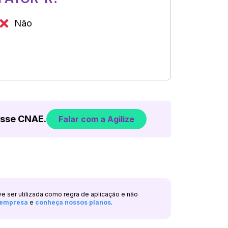
Não
esse CNAE.
Falar com a Agilize
ve ser utilizada como regra de aplicação e não
a empresa
e
conheça nossos planos
.