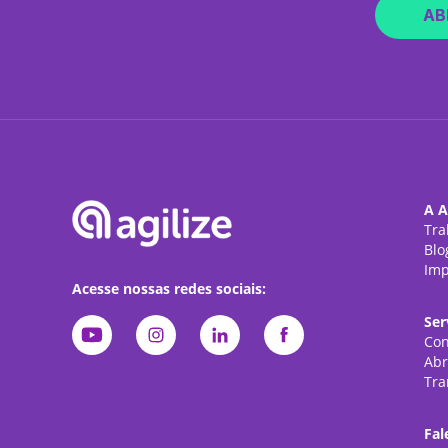
AB
A A
Tra
Blo
Imp
Acesse nossas redes sociais:
Ser
Con
Abr
Tra
Fal