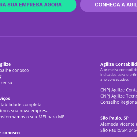
RA SUA EMPRESA AGORA
CONHEÇA A AGIL
gilize
Agilize Contabili
A primeira contabilid
balhe conosco
indicados para o prê
g
ano consecutivo.
rensa
CNPJ Agilize Cont
CNPJ Agilize Tecn
viços
Conselho Regiona
tabilidade completa
imos sua nova empresa
nsformamos o seu MEI para ME
São Paulo, SP
Alameda Vicente P
São Paulo/SP, 045
e conosco