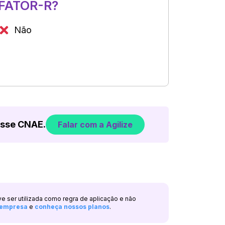
FATOR-R?
Não
esse CNAE.
Falar com a Agilize
ve ser utilizada como regra de aplicação e não
a empresa
e
conheça nossos planos
.