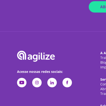
AB
A A
Tra
Blo
Imp
Acesse nossas redes sociais:
Ser
Con
Abr
Tra
Fal