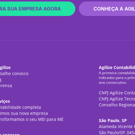
RA SUA EMPRESA AGORA
CONHEÇA A AGIL
gilize
Agilize Contabili
A primeira contabilid
balhe conosco
indicados para o prê
g
ano consecutivo.
rensa
CNPJ Agilize Cont
CNPJ Agilize Tecn
viços
Conselho Regiona
tabilidade completa
imos sua nova empresa
nsformamos o seu MEI para ME
São Paulo, SP
Alameda Vicente P
São Paulo/SP, 045
e conosco