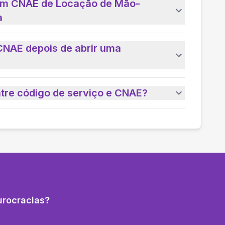
 um CNAE de Locação de Mão-
a
CNAE depois de abrir uma
ntre código de serviço e CNAE?
urocracias?