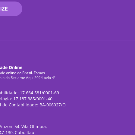
IZE
dade Online
ade online do Brasil. Fomos
mio do Reclame Aqui 2024 pelo 4º
abilidade: 17.664.581/0001-69
ologia: 17.187.385/0001-40
l de Contabilidade: BA-006027/O
inzon, 54, Vila Olímpia,
47-130, Cubo Itaú