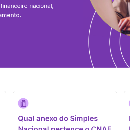
inanceiro nacional, 
namento.
Qual anexo do Simples
Nacional pertence o CNAE