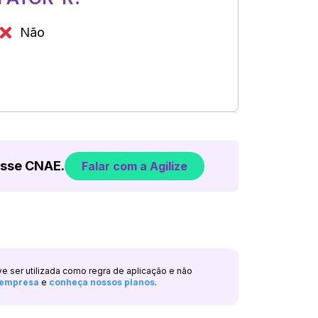
Não
esse CNAE.
Falar com a Agilize
ve ser utilizada como regra de aplicação e não
a empresa
e
conheça nossos planos
.