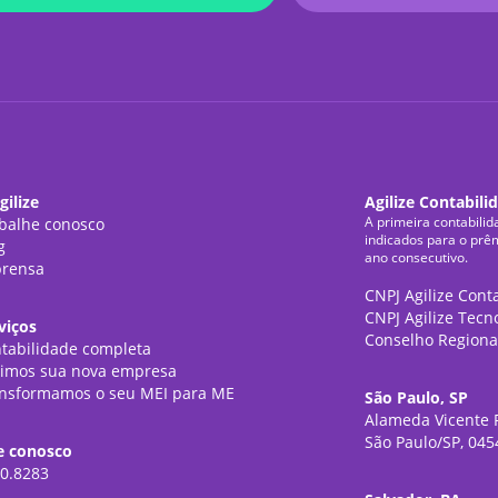
gilize
Agilize Contabili
A primeira contabilid
balhe conosco
indicados para o prê
g
ano consecutivo.
rensa
CNPJ Agilize Cont
CNPJ Agilize Tecn
viços
Conselho Regiona
tabilidade completa
imos sua nova empresa
nsformamos o seu MEI para ME
São Paulo, SP
Alameda Vicente P
São Paulo/SP, 045
e conosco
0.8283