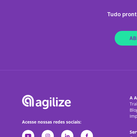
Tudo pront
AB
A A
Tra
Blo
Imp
Acesse nossas redes sociais:
Ser