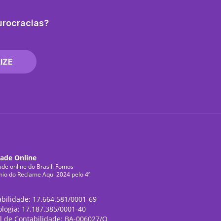
urocracias?
IZE
dade Online
ade online do Brasil. Fomos
mio do Reclame Aqui 2024 pelo 4º
abilidade: 17.664.581/0001-69
ologia: 17.187.385/0001-40
l de Contabilidade: BA-006027/O