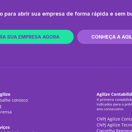
o para abrir sua empresa de forma rápida e sem b
RA SUA EMPRESA AGORA
CONHEÇA A AGIL
gilize
Agilize Contabili
A primeira contabilid
balhe conosco
indicados para o prê
g
ano consecutivo.
rensa
CNPJ Agilize Cont
CNPJ Agilize Tecn
viços
Conselho Regiona