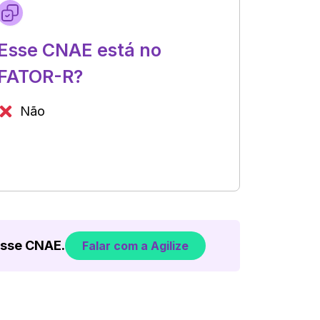
Esse CNAE está no
FATOR-R?
Não
esse CNAE.
Falar com a Agilize