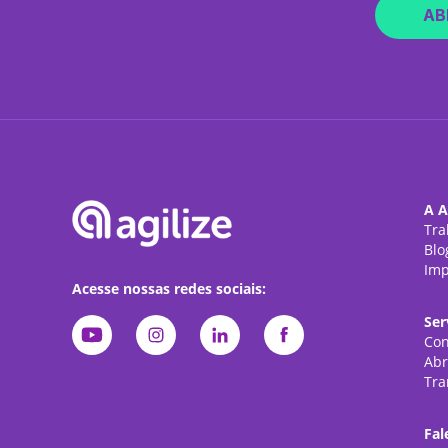
AB
A A
Tra
Blo
Imp
Acesse nossas redes sociais:
Ser
Con
Abr
Tra
Fal