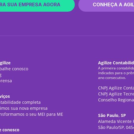
RA SUA EMPRESA AGORA
CONHEÇA A AGIL
gilize
Agilize Contabili
A primeira contabilid
balhe conosco
indicados para o prê
g
ano consecutivo.
rensa
CNPJ Agilize Cont
CNPJ Agilize Tecn
viços
Conselho Regiona
tabilidade completa
imos sua nova empresa
nsformamos o seu MEI para ME
São Paulo, SP
Alameda Vicente P
São Paulo/SP, 045
e conosco