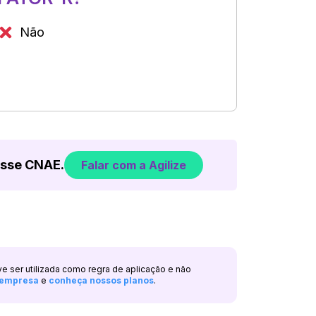
Não
esse CNAE.
Falar com a Agilize
ve ser utilizada como regra de aplicação e não
a empresa
e
conheça nossos planos
.