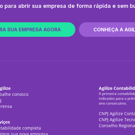
o para abrir sua empresa de forma rápida e sem b
RA SUA EMPRESA AGORA
CONHEÇA A AGIL
gilize
Agilize Contabili
A primeira contabilid
balhe conosco
indicados para o prê
g
ano consecutivo.
rensa
CNPJ Agilize Cont
CNPJ Agilize Tecn
viços
Conselho Regiona
tabilidade completa
imos sua nova empresa