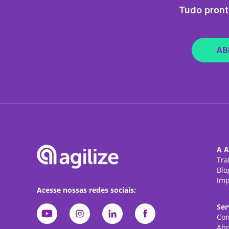
Tudo pront
AB
A A
Tra
Blo
Imp
Acesse nossas redes sociais:
Ser
Con
Abr