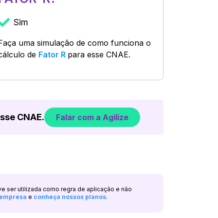
Sim
Faça uma simulação de como funciona o
cálculo de
Fator R
para esse CNAE.
esse CNAE.
Falar com a Agilize
ve ser utilizada como regra de aplicação e não
a empresa
e
conheça nossos planos
.