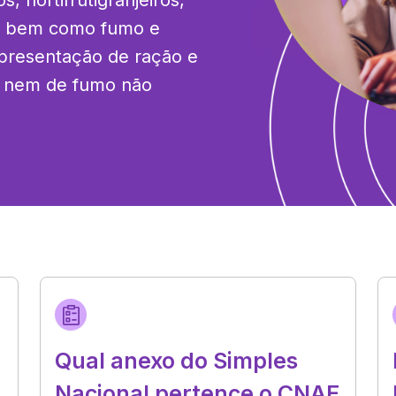
, hortifrutigranjeiros, 
s, bem como fumo e 
epresentação de ração e 
, nem de fumo não 
Qual anexo do Simples
Nacional pertence o CNAE