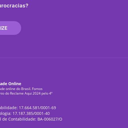
urocracias?
IZE
dade Online
ade online do Brasil. Fomos
mio do Reclame Aqui 2024 pelo 4º
abilidade: 17.664.581/0001-69
ologia: 17.187.385/0001-40
l de Contabilidade: BA-006027/O