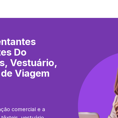
ntantes
tes Do
s, Vestuário,
s de Viagem
ção comercial e a 
êxteis, vestuário, 