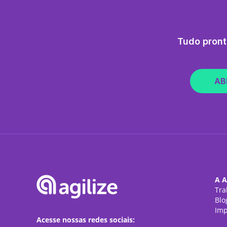
Tudo pront
AB
A A
Tra
Blo
Imp
Acesse nossas redes sociais: