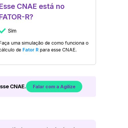
Esse CNAE está no
FATOR-R?
Sim
Faça uma simulação de como funciona o
cálculo de
Fator R
para esse CNAE.
esse CNAE.
Falar com a Agilize