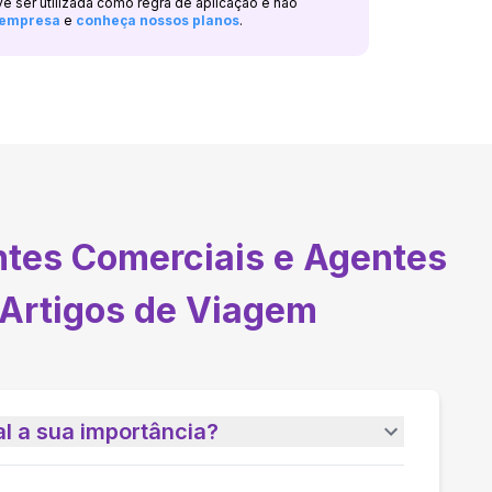
ve ser utilizada como regra de aplicação e não
a empresa
e
conheça nossos planos
.
tes Comerciais e Agentes
 Artigos de Viagem
l a sua importância?