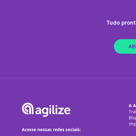
Tudo pront
AB
A A
Tra
Blo
Imp
Acesse nossas redes sociais: