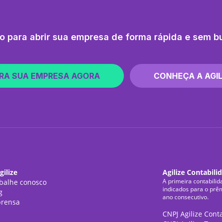
o para abrir sua empresa de forma rápida e sem b
RA SUA EMPRESA AGORA
CONHEÇA A AGIL
gilize
Agilize Contabili
A primeira contabilid
balhe conosco
indicados para o prê
g
ano consecutivo.
rensa
CNPJ Agilize Cont