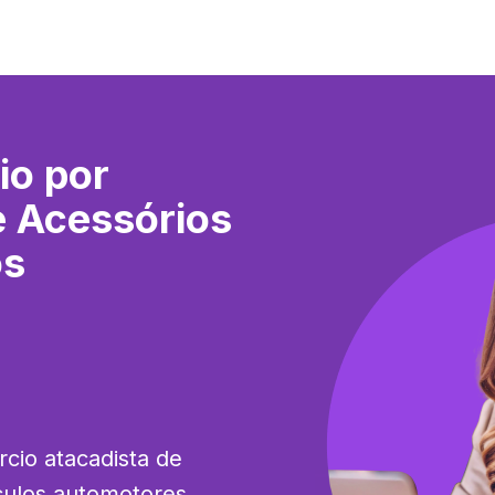
io por
e Acessórios
os
io atacadista de 
ulos automotores, 