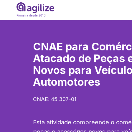
Pioneira desde 2013
CNAE para
Comérc
Atacado de Peças 
Novos para Veícul
Automotores
CNAE:
45.307-01
Esta atividade compreende o comérc
peças e acessórios novos para veíc