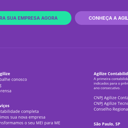
RA SUA EMPRESA AGORA
CONHEÇA A AGIL
gilize
Agilize Contabili
A primeira contabilid
balhe conosco
indicados para o prê
g
ano consecutivo.
rensa
CNPJ Agilize Cont
CNPJ Agilize Tecn
viços
Conselho Regiona
tabilidade completa
imos sua nova empresa
nsformamos o seu MEI para ME
São Paulo, SP