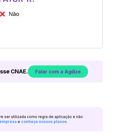
Não
esse CNAE.
Falar com a Agilize
ve ser utilizada como regra de aplicação e não
a empresa
e
conheça nossos planos
.