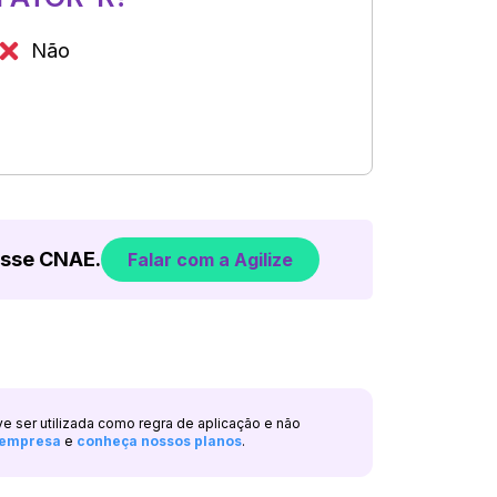
Não
esse CNAE.
Falar com a Agilize
ve ser utilizada como regra de aplicação e não
a empresa
e
conheça nossos planos
.