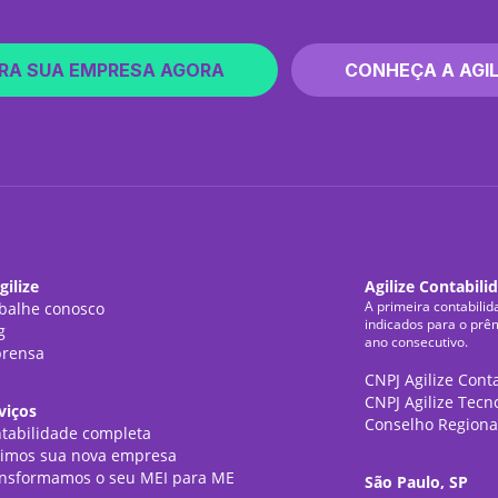
RA SUA EMPRESA AGORA
CONHEÇA A AGIL
gilize
Agilize Contabili
A primeira contabilid
balhe conosco
indicados para o prê
g
ano consecutivo.
rensa
CNPJ Agilize Cont
CNPJ Agilize Tecn
viços
Conselho Regiona
tabilidade completa
imos sua nova empresa
nsformamos o seu MEI para ME
São Paulo, SP