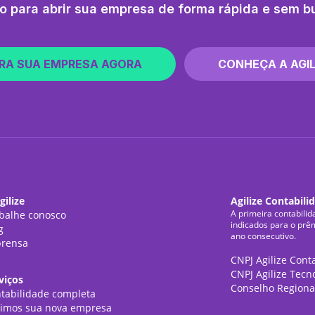
o para abrir sua empresa de forma rápida e sem b
RA SUA EMPRESA AGORA
CONHEÇA A AGIL
gilize
Agilize Contabili
A primeira contabilid
balhe conosco
indicados para o prê
g
ano consecutivo.
rensa
CNPJ Agilize Cont
CNPJ Agilize Tecn
viços
Conselho Regiona
tabilidade completa
imos sua nova empresa