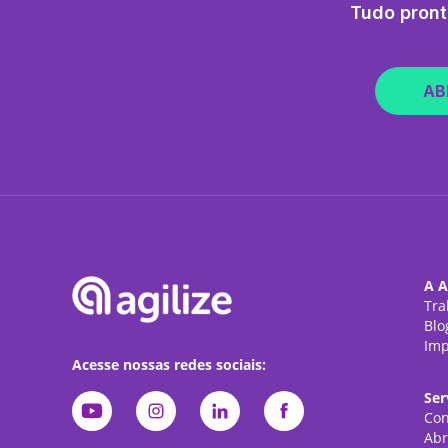
Tudo pront
AB
A A
Tra
Blo
Imp
Acesse nossas redes sociais:
Ser
Con
Abr