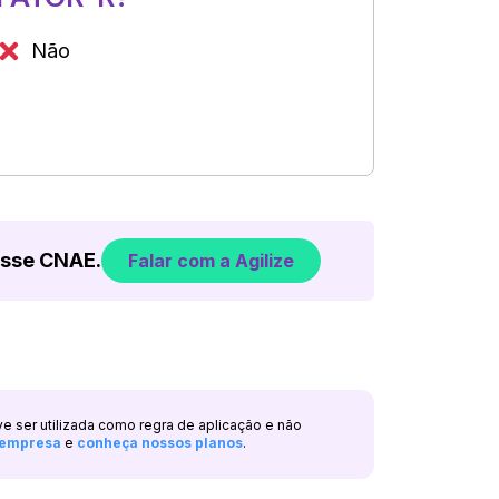
Não
esse CNAE.
Falar com a Agilize
ve ser utilizada como regra de aplicação e não
a empresa
e
conheça nossos planos
.