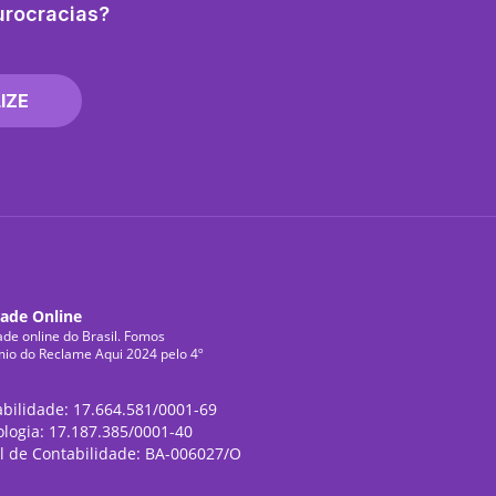
urocracias?
IZE
dade Online
ade online do Brasil. Fomos
mio do Reclame Aqui 2024 pelo 4º
abilidade: 17.664.581/0001-69
ologia: 17.187.385/0001-40
l de Contabilidade: BA-006027/O