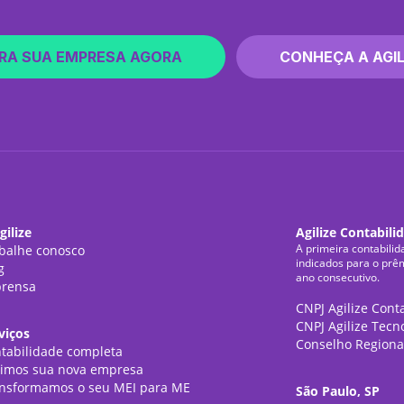
RA SUA EMPRESA AGORA
CONHEÇA A AGIL
gilize
Agilize Contabili
A primeira contabilid
balhe conosco
indicados para o prê
g
ano consecutivo.
rensa
CNPJ Agilize Cont
CNPJ Agilize Tecn
viços
Conselho Regiona
tabilidade completa
imos sua nova empresa
nsformamos o seu MEI para ME
São Paulo, SP