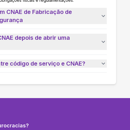
 obrigações fiscais e regulamentações.
um CNAE de Fabricação de
egurança
CNAE depois de abrir uma
ntre código de serviço e CNAE?
urocracias?