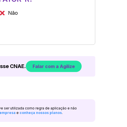
Não
esse CNAE.
Falar com a Agilize
ve ser utilizada como regra de aplicação e não
a empresa
e
conheça nossos planos
.