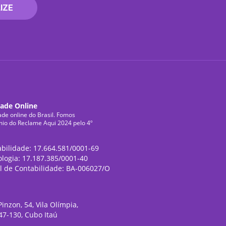
IZE
dade Online
ade online do Brasil. Fomos
mio do Reclame Aqui 2024 pelo 4º
abilidade: 17.664.581/0001-69
ologia: 17.187.385/0001-40
l de Contabilidade: BA-006027/O
inzon, 54, Vila Olímpia,
47-130, Cubo Itaú