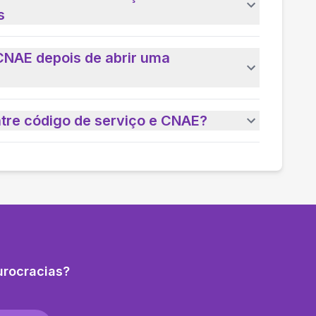
s
CNAE depois de abrir uma
ntre código de serviço e CNAE?
urocracias?