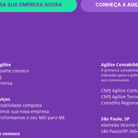
RA SUA EMPRESA AGORA
CONHEÇA A AGIL
gilize
Agilize Contabili
A primeira contabilid
balhe conosco
indicados para o prê
g
ano consecutivo.
rensa
CNPJ Agilize Cont
CNPJ Agilize Tecn
viços
Conselho Regiona
tabilidade completa
imos sua nova empresa
nsformamos o seu MEI para ME
São Paulo, SP
Alameda Vicente P
São Paulo/SP, 045
e conosco