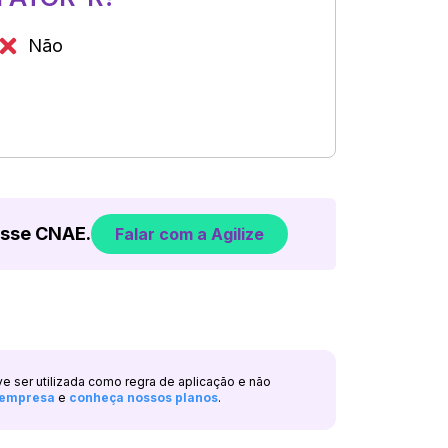
Não
esse CNAE.
Falar com a Agilize
ve ser utilizada como regra de aplicação e não
a empresa
e
conheça nossos planos
.