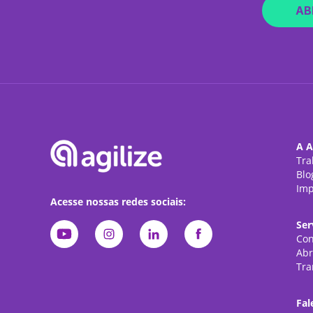
AB
A A
Tra
Blo
Imp
Acesse nossas redes sociais:
Ser
Con
Abr
Tra
Fal