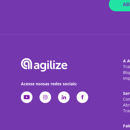
AB
A A
Tra
Blo
Imp
Acesse nossas redes sociais:
Ser
Con
Abr
Tra
Fal