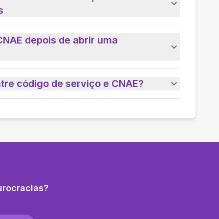
s
CNAE depois de abrir uma
ntre código de serviço e CNAE?
urocracias?