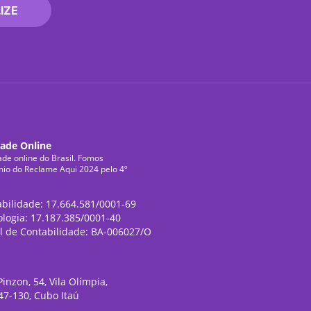
IZE
dade Online
ade online do Brasil. Fomos
mio do Reclame Aqui 2024 pelo 4º
abilidade: 17.664.581/0001-69
ologia: 17.187.385/0001-40
l de Contabilidade: BA-006027/O
inzon, 54, Vila Olímpia,
47-130, Cubo Itaú