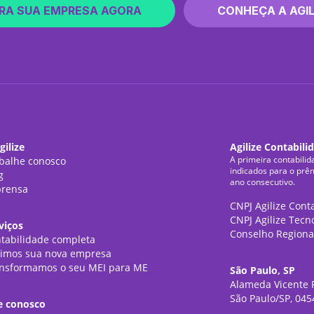
RA SUA EMPRESA AGORA
CONHEÇA A AGIL
gilize
Agilize Contabili
A primeira contabilid
balhe conosco
indicados para o prê
g
ano consecutivo.
rensa
CNPJ Agilize Cont
CNPJ Agilize Tecn
viços
Conselho Regiona
tabilidade completa
imos sua nova empresa
nsformamos o seu MEI para ME
São Paulo, SP
Alameda Vicente P
São Paulo/SP, 045
e conosco