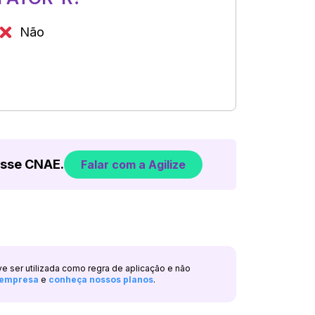
Não
esse CNAE.
Falar com a Agilize
ve ser utilizada como regra de aplicação e não
a empresa
e
conheça nossos planos
.