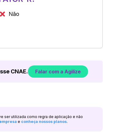
Não
esse CNAE.
Falar com a Agilize
ve ser utilizada como regra de aplicação e não
a empresa
e
conheça nossos planos
.