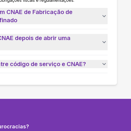
 obrigações fiscais e regulamentações.
um CNAE de Fabricação de
finado
CNAE depois de abrir uma
ntre código de serviço e CNAE?
urocracias?