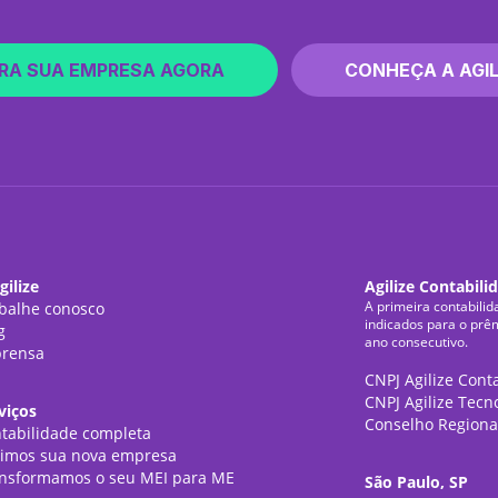
RA SUA EMPRESA AGORA
CONHEÇA A AGIL
gilize
Agilize Contabili
A primeira contabilid
balhe conosco
indicados para o prê
g
ano consecutivo.
rensa
CNPJ Agilize Cont
CNPJ Agilize Tecn
viços
Conselho Regiona
tabilidade completa
imos sua nova empresa
nsformamos o seu MEI para ME
São Paulo, SP