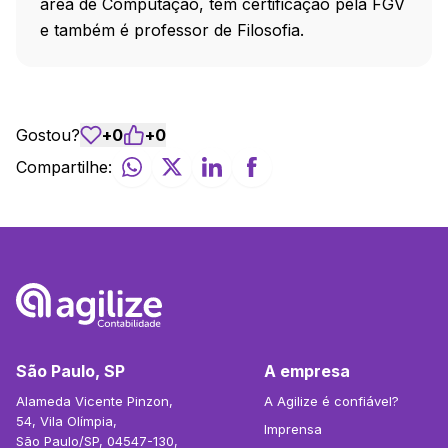
área de Computação, tem certificação pela FGV
e também é professor de Filosofia.
Gostou?
+
0
+
0
Compartilhe:
São Paulo, SP
A empresa
Alameda Vicente Pinzon,
A Agilize é confiável?
54, Vila Olímpia,
Imprensa
São Paulo/SP, 04547-130,