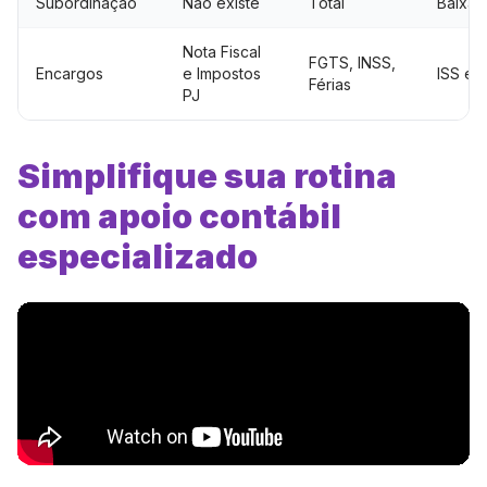
Subordinação
Não existe
Total
Baixa
Nota Fiscal
FGTS, INSS,
Encargos
e Impostos
ISS e 
Férias
PJ
Simplifique sua rotina
com apoio contábil
especializado