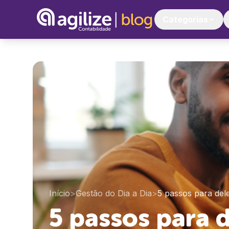
Categorias
Início
>
Gestão do Dia a Dia
>
5 passos para del
5 passos para d