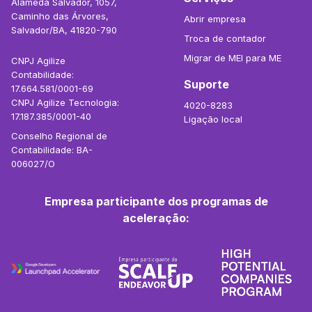
Alameda Salvador, 1057,
Caminho das Árvores,
Abrir empresa
Salvador/BA, 41820-790
Troca de contador
Migrar de MEI para ME
CNPJ Agilize
Contabilidade:
Suporte
17.664.581/0001-69
CNPJ Agilize Tecnologia:
4020-8283
17.187.385/0001-40
Ligação local
Conselho Regional de
Contabilidade: BA-
006027/O
Empresa participante dos programas de
aceleração: