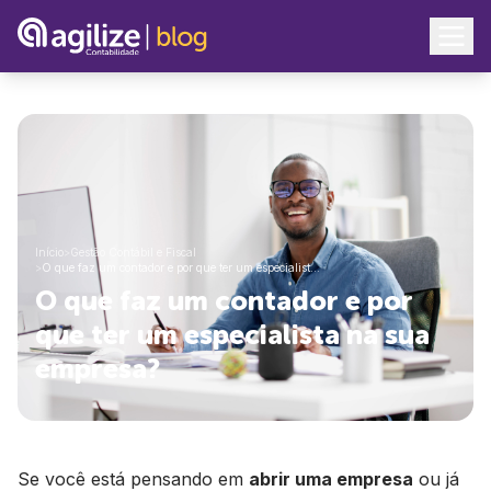
Início
>
Gestão Contábil e Fiscal
>
O que faz um contador e por que ter um especialist…
O que faz um contador e por
que ter um especialista na sua
empresa?
Se você está pensando em
abrir uma empresa
ou já