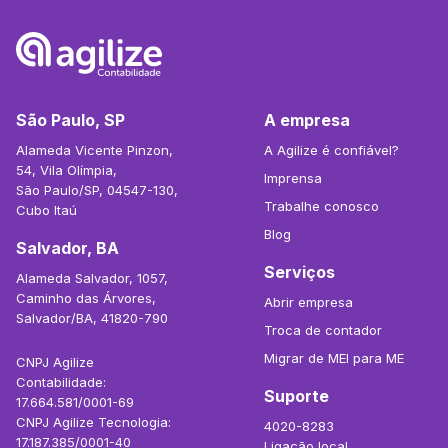
São Paulo, SP
A empresa
Alameda Vicente Pinzon,
A Agilize é confiável?
54, Vila Olímpia,
Imprensa
São Paulo/SP, 04547-130,
Trabalhe conosco
Cubo Itaú
Blog
Salvador, BA
Serviços
Alameda Salvador, 1057,
Caminho das Árvores,
Abrir empresa
Salvador/BA, 41820-790
Troca de contador
Migrar de MEI para ME
CNPJ Agilize
Contabilidade:
Suporte
17.664.581/0001-69
CNPJ Agilize Tecnologia:
4020-8283
17.187.385/0001-40
Ligação local