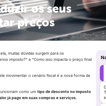
duzir os seus
tar preços
ela, muitas dúvidas surgem para os
N
nos imposto?" e "Como isso impacta o preço final
te movimentar o cenário fiscal é a nova forma de
C
es funcionam como um
tipo de desconto no imposto
T
lor já pago em suas compras e serviços
.