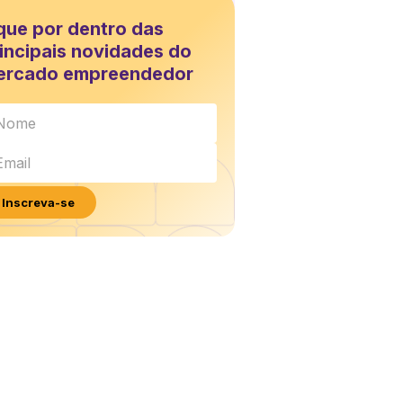
que por dentro das
incipais novidades do
ercado empreendedor
Inscreva-se