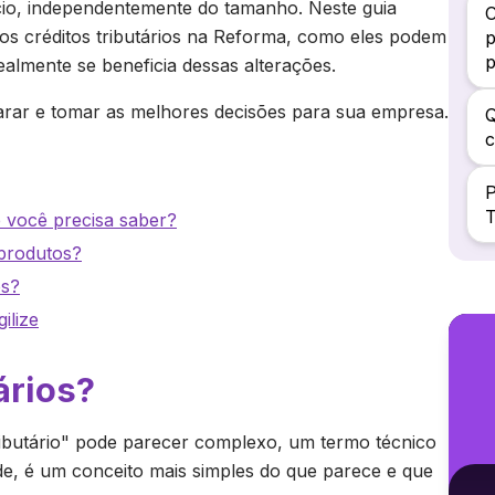
cio, independentemente do tamanho. Neste guia
C
 os créditos tributários na Reforma, como eles podem
p
almente se beneficia dessas alterações.
arar e tomar as melhores decisões para sua empresa.
Q
c
P
T
e você precisa saber?
 produtos?
os?
ilize
ários?
ributário" pode parecer complexo, um termo técnico
e, é um conceito mais simples do que parece e que