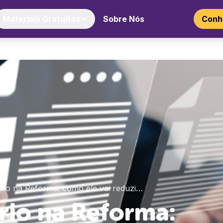
Materiais Gratuitos
Sobre Nós
Conhe
tário na Reforma: como ele vai reduzi…
ário na Reforma: