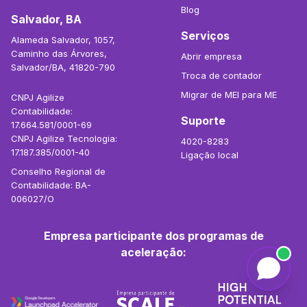
Blog
Salvador, BA
Serviços
Alameda Salvador, 1057,
Caminho das Árvores,
Abrir empresa
Salvador/BA, 41820-790
Troca de contador
Migrar de MEI para ME
CNPJ Agilize
Contabilidade:
Suporte
17.664.581/0001-69
CNPJ Agilize Tecnologia:
4020-8283
17.187.385/0001-40
Ligação local
Conselho Regional de
Contabilidade: BA-
006027/O
Empresa participante dos programas de
aceleração: