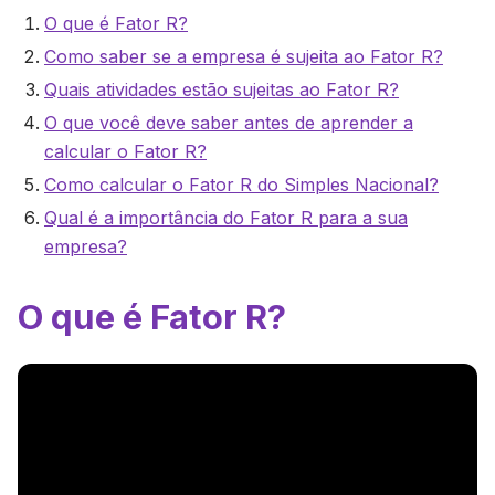
O que é Fator R?
Como saber se a empresa é sujeita ao Fator R?
Quais atividades estão sujeitas ao Fator R?
O que você deve saber antes de aprender a
calcular o Fator R?
Como calcular o Fator R do Simples Nacional?
Qual é a importância do Fator R para a sua
empresa?
O que é Fator R?