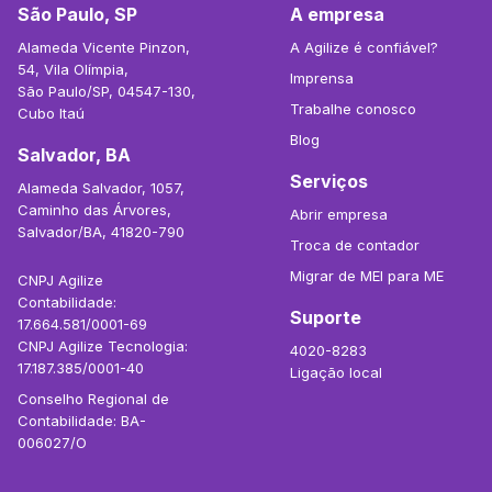
São Paulo, SP
A empresa
Alameda Vicente Pinzon,
A Agilize é confiável?
54, Vila Olímpia,
Imprensa
São Paulo/SP, 04547-130,
Trabalhe conosco
Cubo Itaú
Blog
Salvador, BA
Serviços
Alameda Salvador, 1057,
Caminho das Árvores,
Abrir empresa
Salvador/BA, 41820-790
Troca de contador
Migrar de MEI para ME
CNPJ Agilize
Contabilidade:
Suporte
17.664.581/0001-69
CNPJ Agilize Tecnologia:
4020-8283
17.187.385/0001-40
Ligação local
Conselho Regional de
Contabilidade: BA-
006027/O