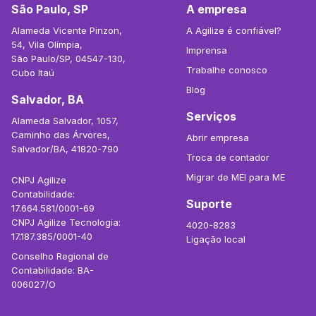
São Paulo, SP
A empresa
Alameda Vicente Pinzon,
A Agilize é confiável?
54, Vila Olímpia,
Imprensa
São Paulo/SP, 04547-130,
Trabalhe conosco
Cubo Itaú
Blog
Salvador, BA
Serviços
Alameda Salvador, 1057,
Caminho das Árvores,
Abrir empresa
Salvador/BA, 41820-790
Troca de contador
Migrar de MEI para ME
CNPJ Agilize
Contabilidade:
Suporte
17.664.581/0001-69
CNPJ Agilize Tecnologia:
4020-8283
17.187.385/0001-40
Ligação local
Conselho Regional de
Contabilidade: BA-
006027/O