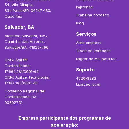
54, Vila Olímpia,
Imprensa
São Paulo/SP, 04547-130,
Trabalhe conosco
Cubo Itaú
Blog
Salvador, BA
Serviços
Alameda Salvador, 1057,
Caminho das Árvores,
Abrir empresa
Salvador/BA, 41820-790
Troca de contador
Migrar de MEI para ME
CNPJ Agilize
Contabilidade:
Suporte
17.664.581/0001-69
CNPJ Agilize Tecnologia:
4020-8283
17.187.385/0001-40
Ligação local
Conselho Regional de
Contabilidade: BA-
006027/O
Empresa participante dos programas de
aceleração: