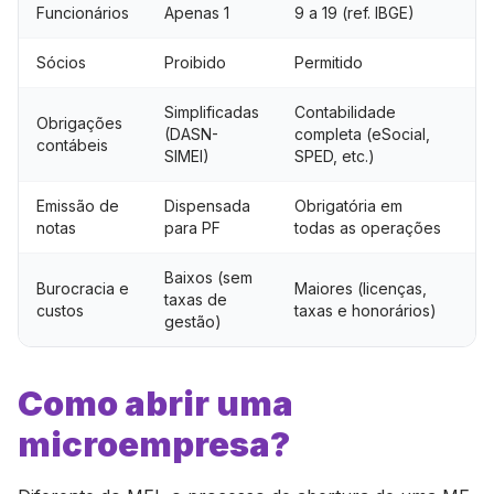
Funcionários
Apenas 1
9 a 19 (ref. IBGE)
1
Sócios
Proibido
Permitido
P
Simplificadas
Contabilidade
Obrigações
C
(DASN-
completa (eSocial,
contábeis
c
SIMEI)
SPED, etc.)
Emissão de
Dispensada
Obrigatória em
O
notas
para PF
todas as operações
o
Baixos (sem
Burocracia e
Maiores (licenças,
E
taxas de
custos
taxas e honorários)
f
gestão)
Como abrir uma
microempresa?