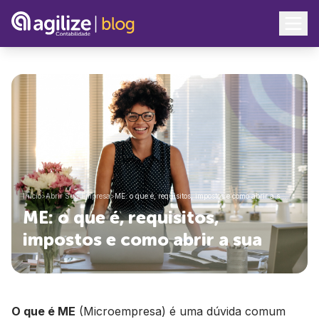
Início
>
Abrir Sua Empresa
>
ME: o que é, requisitos, impostos e como abrir a s…
ME: o que é, requisitos,
impostos e como abrir a sua
O que é ME
(Microempresa) é uma dúvida comum