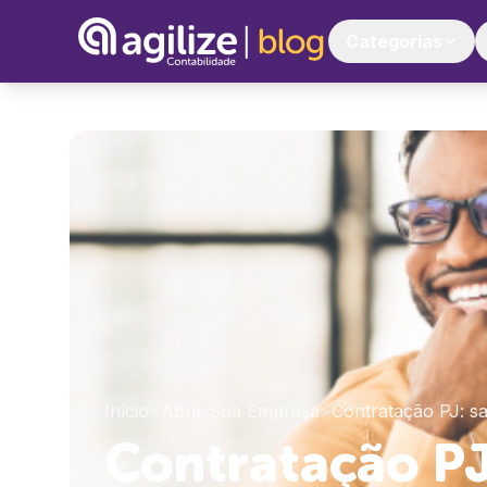
Categorias
Início
>
Abrir Sua Empresa
>
Contratação PJ: s
Contratação PJ