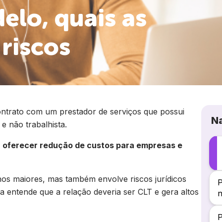
elo, quais as
 riscos
ntrato com um prestador de serviços que possui
N
e não trabalhista.
 oferecer redução de custos para empresas e
anhos maiores, mas também envolve riscos jurídicos
P
a entende que a relação deveria ser CLT e gera altos
n
P