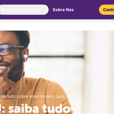
Materiais Gratuitos
Sobre Nós
Conhe
aiba tudo sobre esse modelo, quai…
: saiba tudo