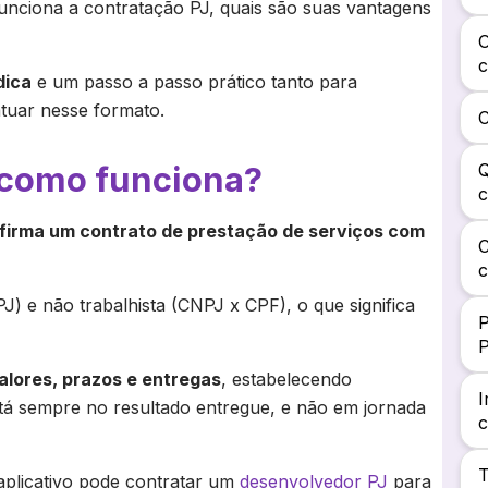
unciona a contratação PJ, quais são suas vantagens
O
c
dica
e um passo a passo prático tanto para
tuar nesse formato.
C
e como funciona?
Q
c
firma um contrato de prestação de serviços com
C
c
) e não trabalhista (CNPJ x CPF), o que significa
P
alores, prazos e entregas
, estabelecendo
I
tá sempre no resultado entregue, e não em jornada
c
T
aplicativo pode contratar um
desenvolvedor PJ
para