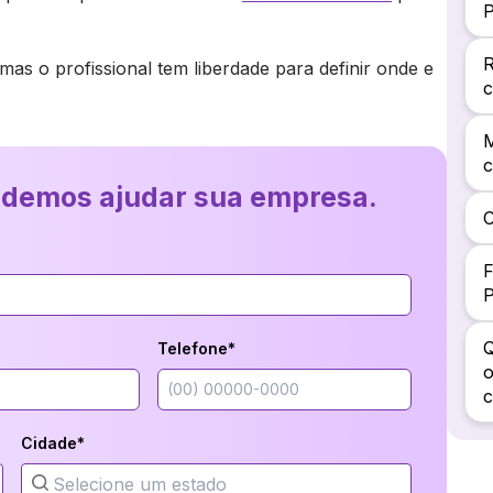
P
R
mas o profissional tem liberdade para definir onde e
c
M
c
odemos ajudar sua empresa.
C
F
Q
Telefone*
o
Cidade*