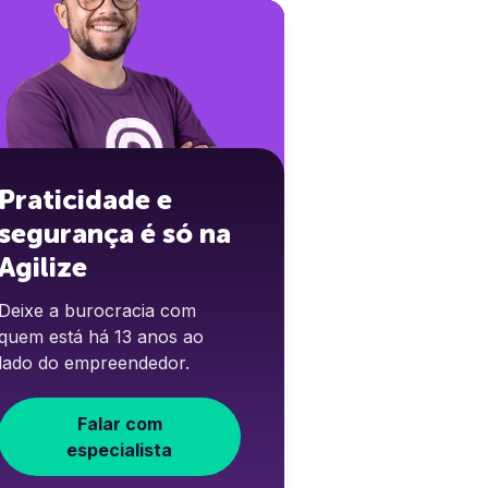
Praticidade e
segurança é só na
Agilize
Deixe a burocracia com
quem está há 13 anos ao
lado do empreendedor.
Falar com
especialista