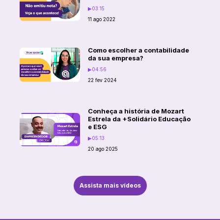
▶
03:15
11 ago 2022
Como escolher a contabilidade
da sua empresa?
▶
04:56
22 fev 2024
Conheça a história de Mozart
Estrela da +Solidário Educação
e ESG
▶
05:13
20 ago 2025
Assista mais vídeos