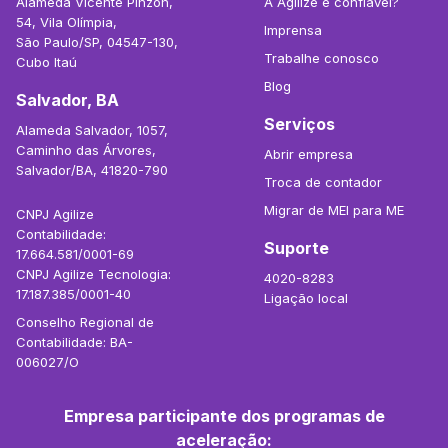
Alameda Vicente Pinzon,
A Agilize é confiável?
54, Vila Olímpia,
Imprensa
São Paulo/SP, 04547-130,
Trabalhe conosco
Cubo Itaú
Blog
Salvador, BA
Serviços
Alameda Salvador, 1057,
Caminho das Árvores,
Abrir empresa
Salvador/BA, 41820-790
Troca de contador
Migrar de MEI para ME
CNPJ Agilize
Contabilidade:
Suporte
17.664.581/0001-69
CNPJ Agilize Tecnologia:
4020-8283
17.187.385/0001-40
Ligação local
Conselho Regional de
Contabilidade: BA-
006027/O
Empresa participante dos programas de
aceleração: