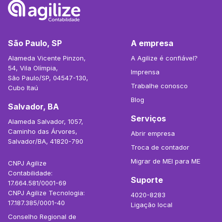
São Paulo, SP
A empresa
Alameda Vicente Pinzon,
A Agilize é confiável?
54, Vila Olímpia,
Imprensa
São Paulo/SP, 04547-130,
Trabalhe conosco
Cubo Itaú
Blog
Salvador, BA
Serviços
Alameda Salvador, 1057,
Caminho das Árvores,
Abrir empresa
Salvador/BA, 41820-790
Troca de contador
Migrar de MEI para ME
CNPJ Agilize
Contabilidade:
Suporte
17.664.581/0001-69
CNPJ Agilize Tecnologia:
4020-8283
17.187.385/0001-40
Ligação local
Conselho Regional de