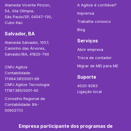
Alameda Vicente Pinzon,
A Agilize é confiável?
54, Vila Olímpia,
Imprensa
São Paulo/SP, 04547-130,
Trabalhe conosco
Cubo Itaú
Blog
Salvador, BA
Serviços
Alameda Salvador, 1057,
Caminho das Árvores,
Abrir empresa
Salvador/BA, 41820-790
Troca de contador
Migrar de MEI para ME
CNPJ Agilize
Contabilidade:
Suporte
17.664.581/0001-69
CNPJ Agilize Tecnologia:
4020-8283
17.187.385/0001-40
Ligação local
Conselho Regional de
Contabilidade: BA-
006027/O
Empresa participante dos programas de