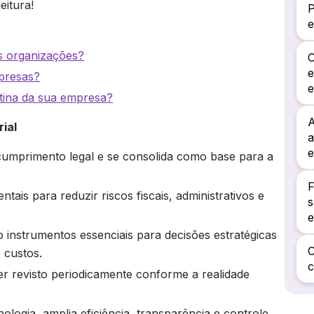
eitura!
P
e
as organizações?
C
e
mpresas?
otina da sua empresa?
A
ial
a
e
 cumprimento legal e se consolida como base para a
F
is para reduzir riscos fiscais, administrativos e
s
e
 instrumentos essenciais para decisões estratégicas
C
 custos.
c
ser revisto periodicamente conforme a realidade
nologia, amplia eficiência, transparência e controle,