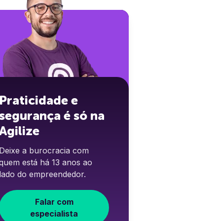
Praticidade e
segurança é só na
Agilize
Deixe a burocracia com
quem está há 13 anos ao
lado do empreendedor.
Falar com
especialista