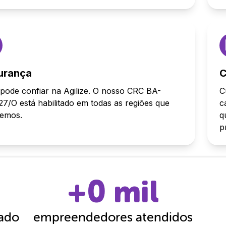
urança
C
pode confiar na Agilize. O nosso CRC BA-
C
7/O está habilitado em todas as regiões que
c
demos.
q
p
+
0
mil
cado
empreendedores atendidos