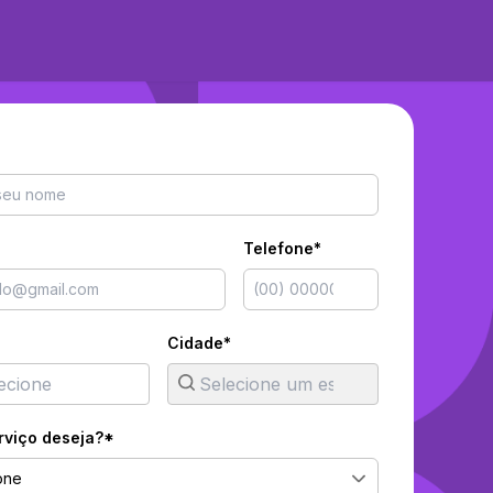
Telefone*
Cidade*
rviço deseja?*
one