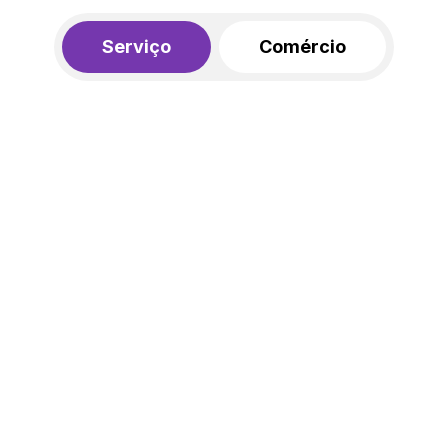
Serviço
Comércio
R$ 562,00
450,00
R$
/mês
20% de desconto