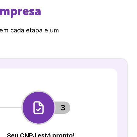
empresa
 em cada etapa e um
3
Seu CNPJ está pronto!