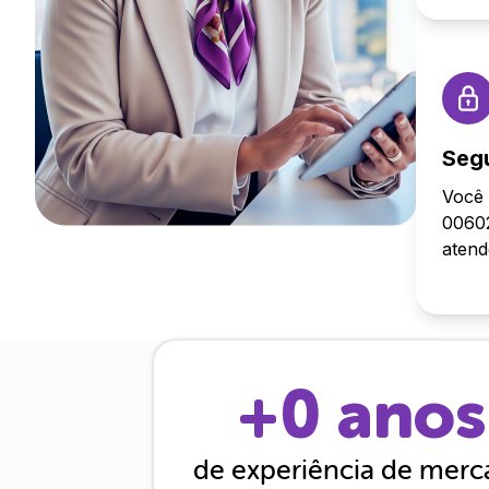
Seg
Você 
00602
aten
+
0
anos
de experiência de mer