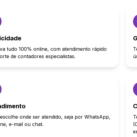
icidade
G
va tudo 100% online, com atendimento rápido
T
orte de contadores especialistas.
ú
ndimento
C
escolhe onde ser atendido, seja por WhatsApp,
T
one, e-mail ou chat.
(
e