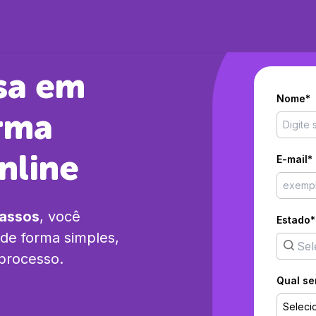
sa em
Nome*
rma
nline
E-mail*
passos
, você
Estado*
de forma simples,
 processo.
Qual se
Seleci