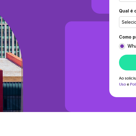
Qual é 
Seleci
Como pr
Wha
Ao solic
Uso
e
Pol