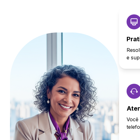
Prat
Resol
e sup
Ate
Você 
telef