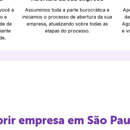
 você a
Assumimos toda a parte burocrática e
Apó
io e
iniciamos o processo de abertura da sua
da
ade da
empresa, atualizando sobre todas as
Ago
iante
etapas do processo.
e v
de.
abrir empresa em
São Pau