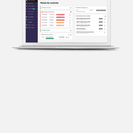
Transparência fiscal
Entenda cada imposto com base no CNAE e no
faturamento da sua empresa.
Conciliação bancária
Categorize suas transações e facilite sua
organização e declaração do IR.
Previsão de impostos