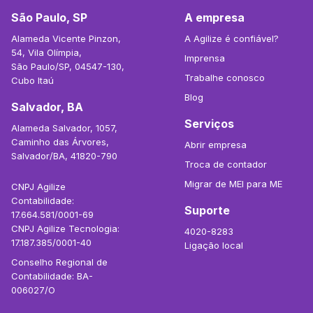
São Paulo, SP
A empresa
Alameda Vicente Pinzon,
A Agilize é confiável?
54, Vila Olímpia,
Imprensa
São Paulo/SP, 04547-130,
Trabalhe conosco
Cubo Itaú
Blog
Salvador, BA
Serviços
Alameda Salvador, 1057,
Caminho das Árvores,
Abrir empresa
Salvador/BA, 41820-790
Troca de contador
Migrar de MEI para ME
CNPJ Agilize
Contabilidade:
Suporte
17.664.581/0001-69
CNPJ Agilize Tecnologia:
4020-8283
17.187.385/0001-40
Ligação local
Conselho Regional de
Contabilidade: BA-
006027/O