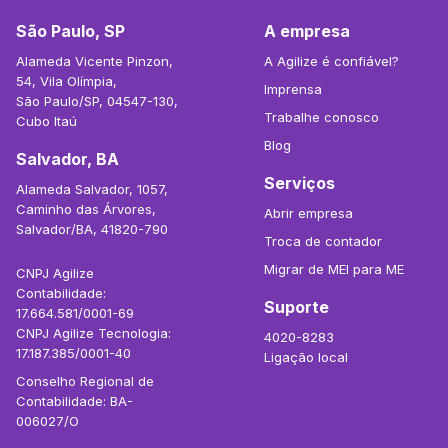
São Paulo, SP
A empresa
Alameda Vicente Pinzon,
A Agilize é confiável?
54, Vila Olímpia,
Imprensa
São Paulo/SP, 04547-130,
Trabalhe conosco
Cubo Itaú
Blog
Salvador, BA
Serviços
Alameda Salvador, 1057,
Caminho das Árvores,
Abrir empresa
Salvador/BA, 41820-790
Troca de contador
Migrar de MEI para ME
CNPJ Agilize
Contabilidade:
Suporte
17.664.581/0001-69
CNPJ Agilize Tecnologia:
4020-8283
17.187.385/0001-40
Ligação local
Conselho Regional de
Contabilidade: BA-
006027/O