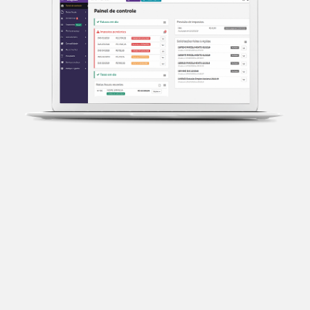
Transparência fiscal
Entenda cada imposto com base no CNAE e no
faturamento da sua empresa.
Conciliação bancária
Categorize suas transações e facilite sua
organização e declaração do IR.