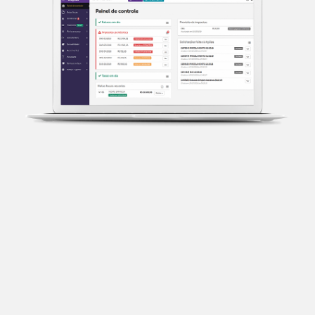
Transparência fiscal
Entenda cada imposto com base no CNAE e no
faturamento da sua empresa.
Conciliação bancária
Categorize suas transações e facilite sua
organização e declaração do IR.