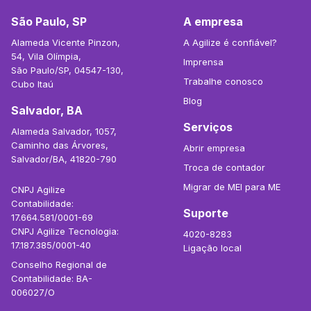
São Paulo, SP
A empresa
Alameda Vicente Pinzon,
A Agilize é confiável?
54, Vila Olímpia,
Imprensa
São Paulo/SP, 04547-130,
Trabalhe conosco
Cubo Itaú
Blog
Salvador, BA
Serviços
Alameda Salvador, 1057,
Caminho das Árvores,
Abrir empresa
Salvador/BA, 41820-790
Troca de contador
Migrar de MEI para ME
CNPJ Agilize
Contabilidade:
Suporte
17.664.581/0001-69
CNPJ Agilize Tecnologia:
4020-8283
17.187.385/0001-40
Ligação local
Conselho Regional de
Contabilidade: BA-
006027/O