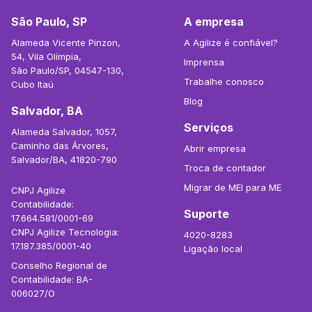
São Paulo, SP
A empresa
Alameda Vicente Pinzon,
A Agilize é confiável?
54, Vila Olímpia,
Imprensa
São Paulo/SP, 04547-130,
Trabalhe conosco
Cubo Itaú
Blog
Salvador, BA
Serviços
Alameda Salvador, 1057,
Caminho das Árvores,
Abrir empresa
Salvador/BA, 41820-790
Troca de contador
Migrar de MEI para ME
CNPJ Agilize
Contabilidade:
Suporte
17.664.581/0001-69
CNPJ Agilize Tecnologia:
4020-8283
17.187.385/0001-40
Ligação local
Conselho Regional de
Contabilidade: BA-
006027/O