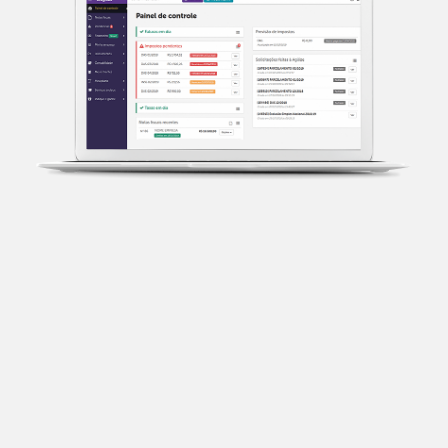
Transparência fiscal
Entenda cada imposto com base no CNAE e no
faturamento da sua empresa.
Conciliação bancária
Categorize suas transações e facilite sua
organização e declaração do IR.