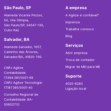
São Paulo, SP
A empresa
Alameda Vicente Pinzon,
A Agilize é confiável?
54, Vila Olímpia,
Imprensa
São Paulo/SP, 04547-130,
Trabalhe conosco
Cubo Itaú
Blog
Salvador, BA
Serviços
Alameda Salvador, 1057,
Caminho das Árvores,
Abrir empresa
Salvador/BA, 41820-790
Troca de contador
Migrar de MEI para ME
CNPJ Agilize
Contabilidade:
Suporte
17.664.581/0001-69
CNPJ Agilize Tecnologia:
4020-8283
17.187.385/0001-40
Ligação local
Conselho Regional de
Contabilidade: BA-
006027/O