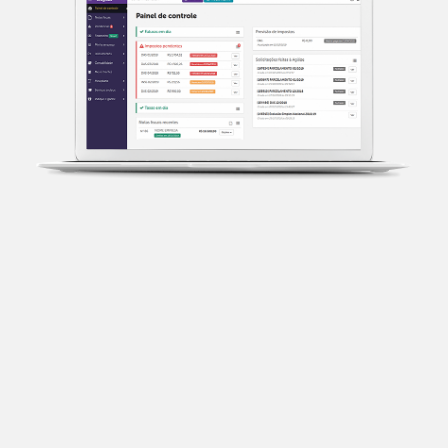
Transparência fiscal
Entenda cada imposto com base no CNAE e no
faturamento da sua empresa.
Conciliação bancária
Categorize suas transações e facilite sua
organização e declaração do IR.