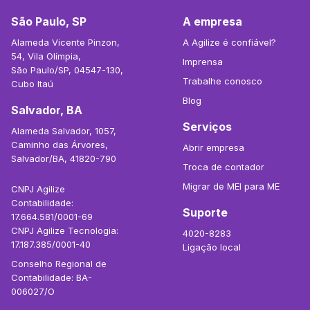
São Paulo, SP
A empresa
Alameda Vicente Pinzon,
A Agilize é confiável?
54, Vila Olímpia,
Imprensa
São Paulo/SP, 04547-130,
Trabalhe conosco
Cubo Itaú
Blog
Salvador, BA
Serviços
Alameda Salvador, 1057,
Caminho das Árvores,
Abrir empresa
Salvador/BA, 41820-790
Troca de contador
Migrar de MEI para ME
CNPJ Agilize
Contabilidade:
Suporte
17.664.581/0001-69
CNPJ Agilize Tecnologia:
4020-8283
17.187.385/0001-40
Ligação local
Conselho Regional de
Contabilidade: BA-
006027/O