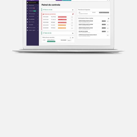
Transparência fiscal
Entenda cada imposto com base no CNAE e no
faturamento da sua empresa.
Conciliação bancária
Categorize suas transações e facilite sua
organização e declaração do IR.