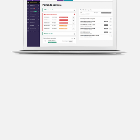
Transparência fiscal
Entenda cada imposto com base no CNAE e no
faturamento da sua empresa.
Conciliação bancária
Categorize suas transações e facilite sua
organização e declaração do IR.