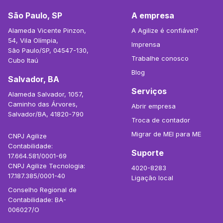
São Paulo, SP
A empresa
Alameda Vicente Pinzon,
A Agilize é confiável?
54, Vila Olímpia,
Imprensa
São Paulo/SP, 04547-130,
Trabalhe conosco
Cubo Itaú
Blog
Salvador, BA
Serviços
Alameda Salvador, 1057,
Caminho das Árvores,
Abrir empresa
Salvador/BA, 41820-790
Troca de contador
Migrar de MEI para ME
CNPJ Agilize
Contabilidade:
Suporte
17.664.581/0001-69
CNPJ Agilize Tecnologia:
4020-8283
17.187.385/0001-40
Ligação local
Conselho Regional de
Contabilidade: BA-
006027/O