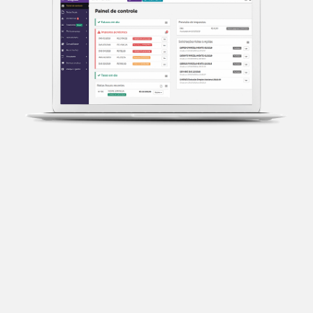
Transparência fiscal
Entenda cada imposto com base no CNAE e no
faturamento da sua empresa.
Conciliação bancária
Categorize suas transações e facilite sua
organização e declaração do IR.