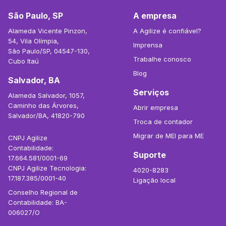
São Paulo, SP
A empresa
Alameda Vicente Pinzon,
A Agilize é confiável?
54, Vila Olímpia,
Imprensa
São Paulo/SP, 04547-130,
Trabalhe conosco
Cubo Itaú
Blog
Salvador, BA
Serviços
Alameda Salvador, 1057,
Caminho das Árvores,
Abrir empresa
Salvador/BA, 41820-790
Troca de contador
Migrar de MEI para ME
CNPJ Agilize
Contabilidade:
Suporte
17.664.581/0001-69
CNPJ Agilize Tecnologia:
4020-8283
17.187.385/0001-40
Ligação local
Conselho Regional de
Contabilidade: BA-
006027/O