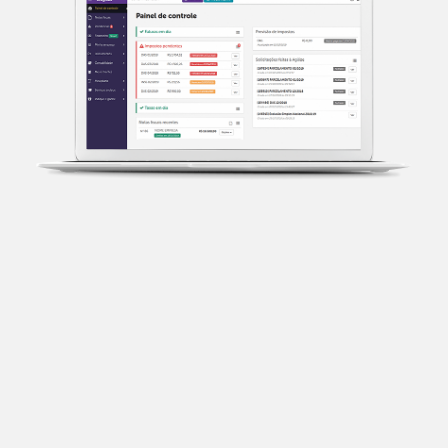
Transparência fiscal
Entenda cada imposto com base no CNAE e no
faturamento da sua empresa.
Conciliação bancária
Categorize suas transações e facilite sua
organização e declaração do IR.