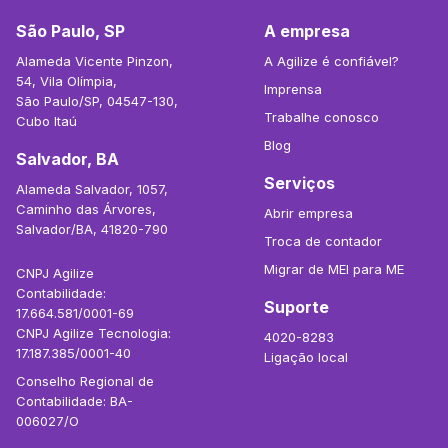
São Paulo, SP
A empresa
Alameda Vicente Pinzon,
A Agilize é confiável?
54, Vila Olímpia,
Imprensa
São Paulo/SP, 04547-130,
Trabalhe conosco
Cubo Itaú
Blog
Salvador, BA
Serviços
Alameda Salvador, 1057,
Caminho das Árvores,
Abrir empresa
Salvador/BA, 41820-790
Troca de contador
Migrar de MEI para ME
CNPJ Agilize
Contabilidade:
Suporte
17.664.581/0001-69
CNPJ Agilize Tecnologia:
4020-8283
17.187.385/0001-40
Ligação local
Conselho Regional de
Contabilidade: BA-
006027/O