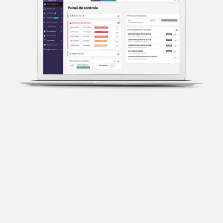
Transparência fiscal
Entenda cada imposto com base no CNAE e no
faturamento da sua empresa.
Conciliação bancária
Categorize suas transações e facilite sua
organização e declaração do IR.