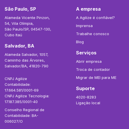
São Paulo, SP
A empresa
Alameda Vicente Pinzon,
A Agilize é confiável?
54, Vila Olímpia,
Imprensa
São Paulo/SP, 04547-130,
Trabalhe conosco
Cubo Itaú
Blog
Salvador, BA
Serviços
Alameda Salvador, 1057,
Caminho das Árvores,
Abrir empresa
Salvador/BA, 41820-790
Troca de contador
Migrar de MEI para ME
CNPJ Agilize
Contabilidade:
Suporte
17.664.581/0001-69
CNPJ Agilize Tecnologia:
4020-8283
17.187.385/0001-40
Ligação local
Conselho Regional de
Contabilidade: BA-
006027/O