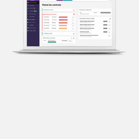
Transparência fiscal
Entenda cada imposto com base no CNAE e no
faturamento da sua empresa.
Conciliação bancária
Categorize suas transações e facilite sua
organização e declaração do IR.