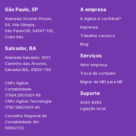
São Paulo, SP
A empresa
Alameda Vicente Pinzon,
A Agilize é confiável?
54, Vila Olímpia,
Imprensa
São Paulo/SP, 04547-130,
Trabalhe conosco
Cubo Itaú
Blog
Salvador, BA
Serviços
Alameda Salvador, 1057,
Caminho das Árvores,
Abrir empresa
Salvador/BA, 41820-790
Troca de contador
Migrar de MEI para ME
CNPJ Agilize
Contabilidade:
Suporte
17.664.581/0001-69
CNPJ Agilize Tecnologia:
4020-8283
17.187.385/0001-40
Ligação local
Conselho Regional de
Contabilidade: BA-
006027/O