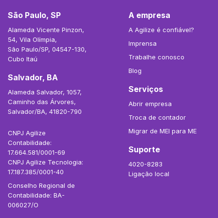
São Paulo, SP
A empresa
Alameda Vicente Pinzon,
A Agilize é confiável?
54, Vila Olímpia,
Imprensa
São Paulo/SP, 04547-130,
Trabalhe conosco
Cubo Itaú
Blog
Salvador, BA
Serviços
Alameda Salvador, 1057,
Caminho das Árvores,
Abrir empresa
Salvador/BA, 41820-790
Troca de contador
Migrar de MEI para ME
CNPJ Agilize
Contabilidade:
Suporte
17.664.581/0001-69
CNPJ Agilize Tecnologia:
4020-8283
17.187.385/0001-40
Ligação local
Conselho Regional de
Contabilidade: BA-
006027/O