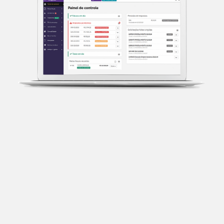
Transparência fiscal
Entenda cada imposto com base no CNAE e no
faturamento da sua empresa.
Conciliação bancária
Categorize suas transações e facilite sua
organização e declaração do IR.