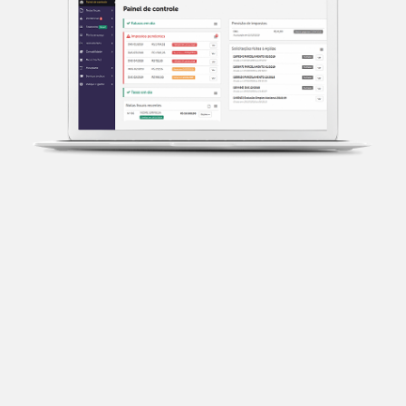
Transparência fiscal
Entenda cada imposto com base no CNAE e no
faturamento da sua empresa.
Conciliação bancária
Categorize suas transações e facilite sua
organização e declaração do IR.
Previsão de impostos