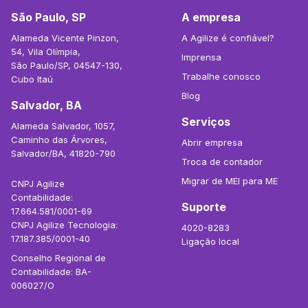
São Paulo, SP
A empresa
Alameda Vicente Pinzon,
A Agilize é confiável?
54, Vila Olímpia,
Imprensa
São Paulo/SP, 04547-130,
Trabalhe conosco
Cubo Itaú
Blog
Salvador, BA
Serviços
Alameda Salvador, 1057,
Caminho das Árvores,
Abrir empresa
Salvador/BA, 41820-790
Troca de contador
Migrar de MEI para ME
CNPJ Agilize
Contabilidade:
Suporte
17.664.581/0001-69
CNPJ Agilize Tecnologia:
4020-8283
17.187.385/0001-40
Ligação local
Conselho Regional de
Contabilidade: BA-
006027/O