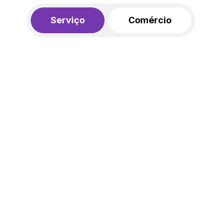
Serviço
Comércio
R$ 562,00
450,00
R$
/mês
20% de desconto