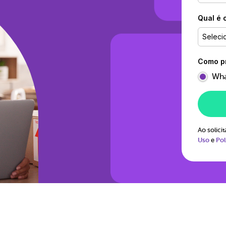
Qual é 
Seleci
Como pr
Wha
Ao solic
Uso
e
Pol