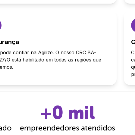
urança
C
pode confiar na Agilize. O nosso CRC BA-
C
7/O está habilitado em todas as regiões que
c
demos.
q
p
+
0
mil
cado
empreendedores atendidos