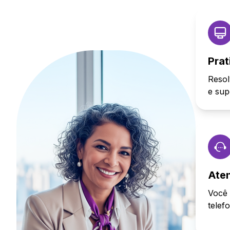
Prat
Resol
e sup
Ate
Você 
telef