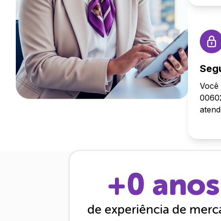
Seg
Você 
00602
aten
+
0
anos
de experiência de mer