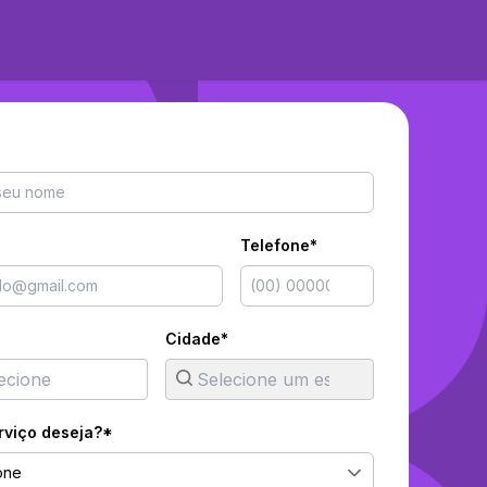
Telefone*
Cidade*
rviço deseja?*
one