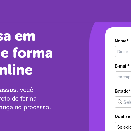
sa em
Nome*
e forma
nline
E-mail*
passos
, você
Estado*
reto
de forma
rança no processo.
Qual se
Seleci