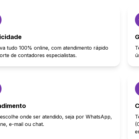
icidade
G
va tudo 100% online, com atendimento rápido
T
orte de contadores especialistas.
ú
ndimento
C
escolhe onde ser atendido, seja por WhatsApp,
T
one, e-mail ou chat.
(
e