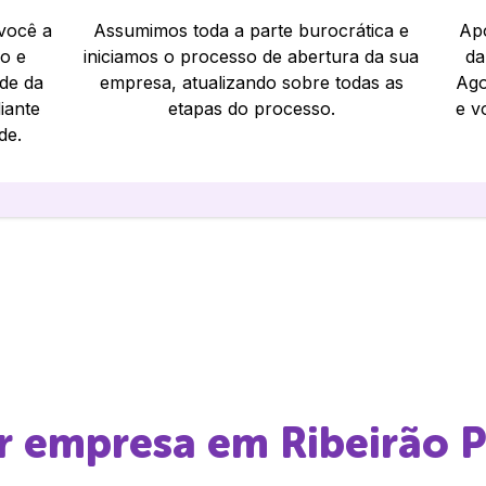
 você a
Assumimos toda a parte burocrática e
Apó
io e
iniciamos o processo de abertura da sua
da
ade da
empresa, atualizando sobre todas as
Ago
iante
etapas do processo.
e v
de.
ir empresa em
Ribeirão 